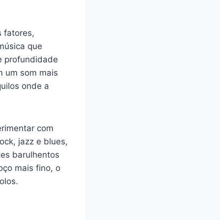
 fatores,
 música que
 e profundidade
am um som mais
quilos onde a
perimentar com
ck, jazz e blues,
tes barulhentos
oço mais fino, o
olos.