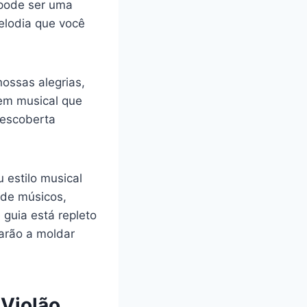
 pode ser uma
elodia que você
ossas alegrias,
gem musical que
descoberta
estilo musical
 de músicos,
guia está repleto
darão a moldar
 Violão