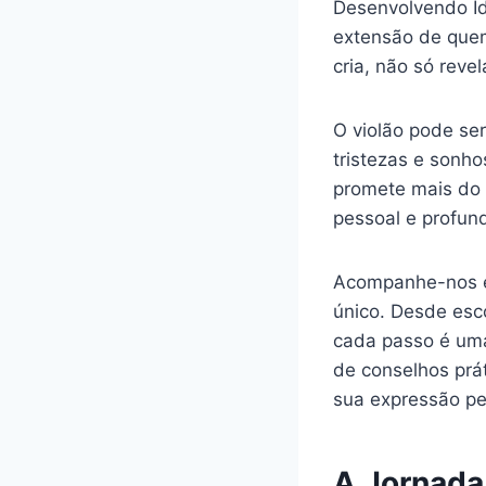
Desenvolvendo Id
extensão de quem
cria, não só rev
O violão pode se
tristezas e sonh
promete mais do
pessoal e profun
Acompanhe-nos e
único. Desde esc
cada passo é uma
de conselhos prá
sua expressão pe
A Jornada 