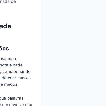
rnada de
dade
ões
osa para
 nota e cada
, transformando
 de criar música
s e medos.
que palavras
ê desenvolve não