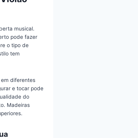
berta musical.
erto pode fazer
re o tipo de
stilo tem
 em diferentes
urar e tocar pode
qualidade do
to. Madeiras
periores.
Sua