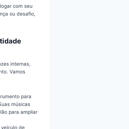
logar com seu
nça ou desafio,
tidade
zes internas,
ento. Vamos
strumento para
 Suas músicas
lão para ampliar
 veículo de