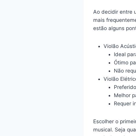
Ao decidir entre 
mais frequentemen
estão alguns pon
Violão Acústi
Ideal par
Ótimo pa
Não requ
Violão Elétric
Preferido
Melhor p
Requer i
Escolher o prime
musical. Seja qual