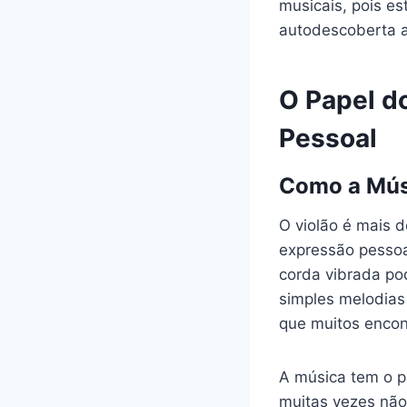
musicais, pois e
autodescoberta a
O Papel d
Pessoal
Como a Músi
O violão é mais 
expressão pessoa
corda vibrada po
simples melodias
que muitos encon
A música tem o p
muitas vezes não