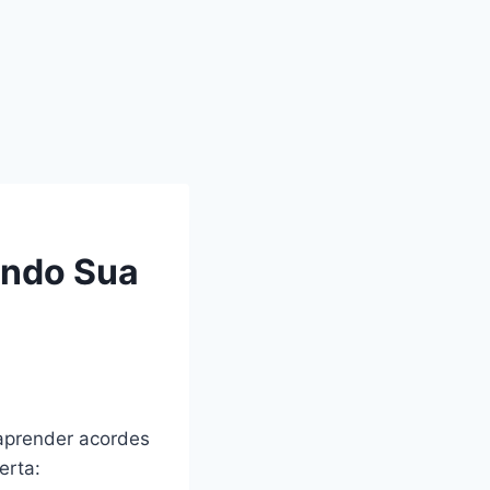
endo Sua
 aprender acordes
erta: