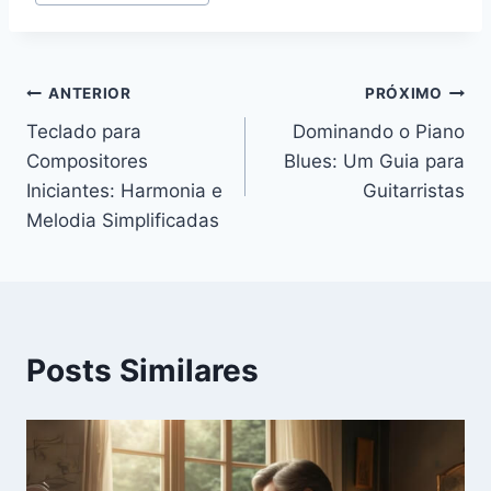
do
Post:
Navegação
ANTERIOR
PRÓXIMO
Teclado para
Dominando o Piano
de
Compositores
Blues: Um Guia para
Post
Iniciantes: Harmonia e
Guitarristas
Melodia Simplificadas
Posts Similares