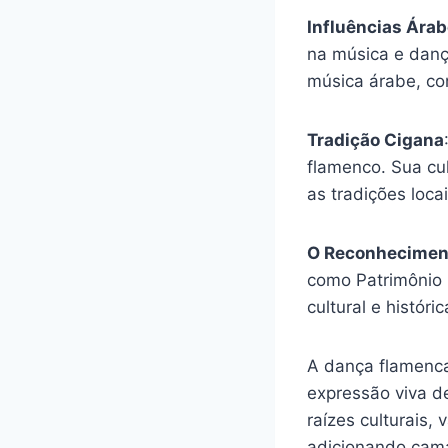
Influências Ára
na música e danç
música árabe, con
Tradição Cigana
flamenco. Sua cu
as tradições loc
O Reconhecimen
como Patrimônio
cultural e histór
A dança flamenca
expressão viva d
raízes culturais
adicionando cama