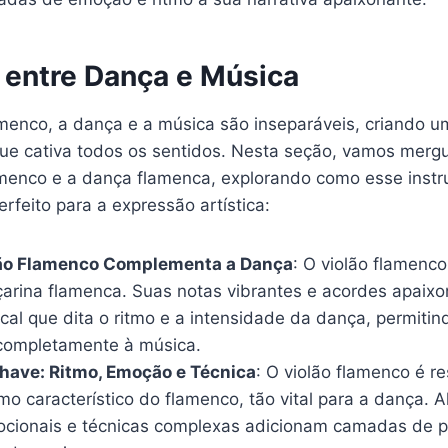
a entre Dança e Música
enco, a dança e a música são inseparáveis, criando u
ue cativa todos os sentidos. Nesta seção, vamos mergu
lamenco e a dança flamenca, explorando como esse inst
feito para a expressão artística:
ão Flamenco Complementa a Dança
: O violão flamenco
çarina flamenca. Suas notas vibrantes e acordes apai
al que dita o ritmo e a intensidade da dança, permitind
completamente à música.
have: Ritmo, Emoção e Técnica
: O violão flamenco é r
tmo característico do flamenco, tão vital para a dança. 
cionais e técnicas complexas adicionam camadas de p