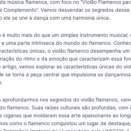
da música flamenca, com foco no “Violão Flamenco par
 e Complemento”. Vamos desvendar os segredos desse 
o ele se une à dança com uma harmonia única.
o é muito mais do que um simples instrumento musical; 
 e uma parte intrínseca do mundo do flamenco. Conhec
aracterísticas únicas, o violão flamenco desempenha um
riação do ritmo e da emoção que caracterizam essa for
 artigo, vamos explorar as características únicas do vi
le se torna a peça central que impulsiona os dançarino
o.
 aprofundarmos nos segredos do violão flamenco, vamo
a do flamenco. Suas raízes culturais são profundas, com 
 e ciganas que moldaram essa arte apaixonante ao long
mos como o flamenco conquistou um lugar de destaque