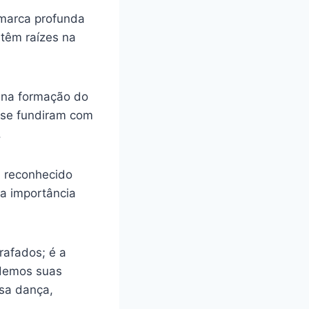
 marca profunda
 têm raízes na
 na formação do
 se fundiram com
.
i reconhecido
a importância
rafados; é a
ndemos suas
ssa dança,