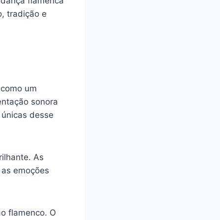
 dança flamenca
, tradição e
o como um
sentação sonora
 únicas desse
rilhante. As
r as emoções
ão flamenco. O