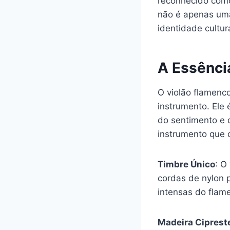
reconhecido com
não é apenas uma 
identidade cultur
A Essênci
O violão flamenc
instrumento. Ele
do sentimento e 
instrumento que o
Timbre Único
: O
cordas de nylon 
intensas do flam
Madeira Ciprest