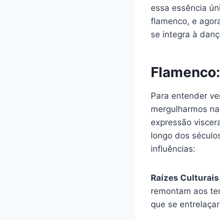
essa essência úni
flamenco, e agor
se integra à dan
Flamenco:
Para entender ve
mergulharmos nas 
expressão viscera
longo dos séculos
influências:
Raízes Culturai
remontam aos tem
que se entrelaça