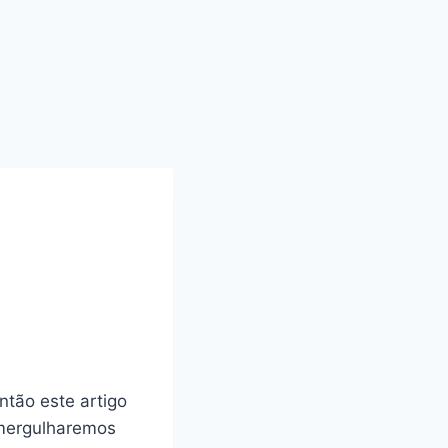
o
ntão este artigo
 mergulharemos