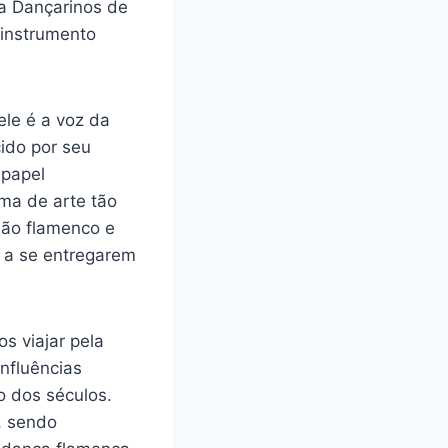
a Dançarinos de
instrumento
ele é a voz da
ido por seu
 papel
ma de arte tão
olão flamenco e
s a se entregarem
s viajar pela
influências
o dos séculos.
, sendo