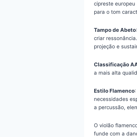
cipreste europeu
para o tom caract
Tampo de Abeto
criar ressonância
projeção e sustai
Classificação A
a mais alta qual
Estilo Flamenco
necessidades esp
a percussão, ele
O violão flamenc
funde com a danç