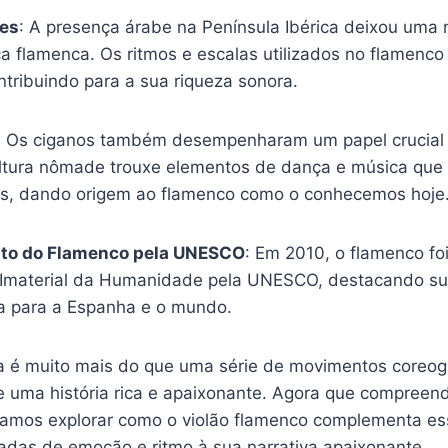
bes
: A presença árabe na Península Ibérica deixou uma
a flamenca. Os ritmos e escalas utilizados no flamenco
tribuindo para a sua riqueza sonora.
: Os ciganos também desempenharam um papel crucial
ltura nômade trouxe elementos de dança e música que
ais, dando origem ao flamenco como o conhecemos hoje
to do Flamenco pela UNESCO
: Em 2010, o flamenco fo
 Imaterial da Humanidade pela UNESCO, destacando su
ica para a Espanha e o mundo.
 é muito mais do que uma série de movimentos coreog
e uma história rica e apaixonante. Agora que compree
, vamos explorar como o violão flamenco complementa e
das de emoção e ritmo à sua narrativa apaixonante.