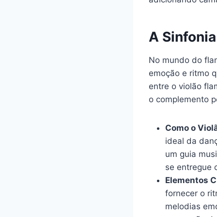
A Sinfoni
No mundo do flam
emoção e ritmo q
entre o violão f
o complemento per
Como o Viol
ideal da dan
um guia music
se entregue 
Elementos C
fornecer o ri
melodias emo