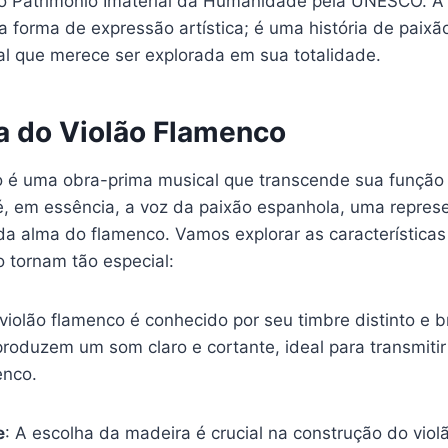
o Patrimônio Imaterial da Humanidade pela UNESCO. A
forma de expressão artística; é uma história de paixão
al que merece ser explorada em sua totalidade.
a do Violão Flamenco
o é uma obra-prima musical que transcende sua funçã
 é, em essência, a voz da paixão espanhola, uma repre
da alma do flamenco. Vamos explorar as características
 tornam tão especial:
 violão flamenco é conhecido por seu timbre distinto e b
produzem um som claro e cortante, ideal para transmiti
enco.
e
: A escolha da madeira é crucial na construção do viol