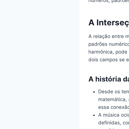
números, padrõe
A Interse
A relação entre 
padrões numérico
harmônica, pode 
dois campos se 
A história 
Desde os tem
matemática, 
essa conexã
A música oci
definidas, c