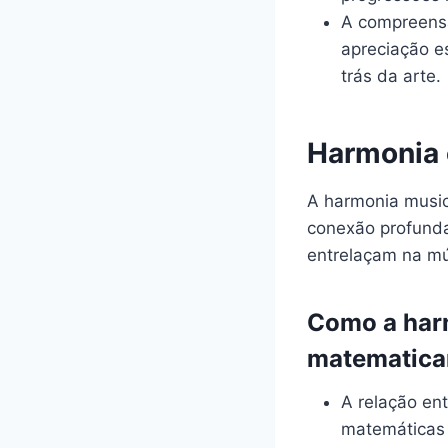
A compreens
apreciação e
trás da arte.
Harmonia 
A harmonia music
conexão profunda
entrelaçam na mú
Como a harm
matematic
A relação en
matemáticas 