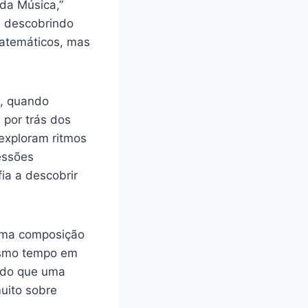
da Música,”
, descobrindo
matemáticos, mas
s, quando
por trás dos
 exploram ritmos
essões
a a descobrir
uma composição
esmo tempo em
 do que uma
uito sobre