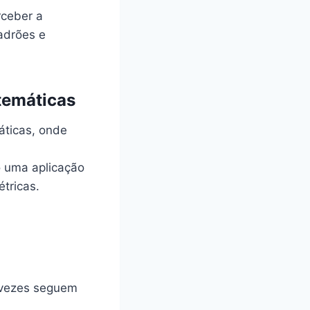
rceber a
adrões e
temáticas
áticas, onde
o uma aplicação
tricas.
 vezes seguem