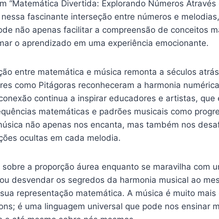
Em “Matemática Divertida: Explorando Números Através 
nessa fascinante interseção entre números e melodias
de não apenas facilitar a compreensão de conceitos 
mar o aprendizado em uma experiência emocionante.
lação entre matemática e música remonta a séculos atrá
es como Pitágoras reconheceram a harmonia numérica 
conexão continua a inspirar educadores e artistas, que
equências matemáticas e padrões musicais como progr
úsica não apenas nos encanta, mas também nos desafi
ções ocultas em cada melodia.
 sobre a proporção áurea enquanto se maravilha com 
, ou desvendar os segredos da harmonia musical ao m
sua representação matemática. A música é muito mais
ns; é uma linguagem universal que pode nos ensinar m