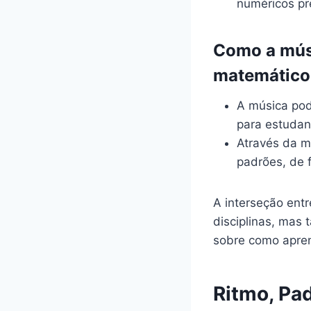
numéricos pr
Como a músi
matemático
A música pod
para estudan
Através da mú
padrões, de f
A interseção ent
disciplinas, mas
sobre como apre
Ritmo, Pa