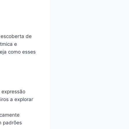
descoberta de
ítmica e
Veja como esses
 expressão
ros a explorar
icamente
em padrões