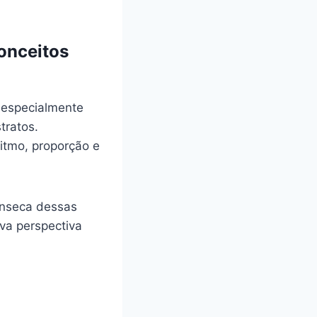
onceitos
 especialmente
tratos.
ritmo, proporção e
ínseca dessas
va perspectiva