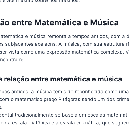
s e até mesmo sobre nós mesmos.
ção entre Matemática e Música
matemática e música remonta a tempos antigos, com a 
s subjacentes aos sons. A música, com sua estrutura r
ser vista como uma expressão matemática complexa. 
encontram:
da relação entre matemática e música
pos antigos, a música tem sido reconhecida como uma
com o matemático grego Pitágoras sendo um dos primei
o.
dental tradicionalmente se baseia em escalas matemat
omo a escala diatônica e a escala cromática, que segu