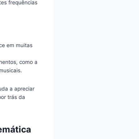
tes frequências
ce em muitas
mentos, como a
musicais.
uda a apreciar
or trás da
emática