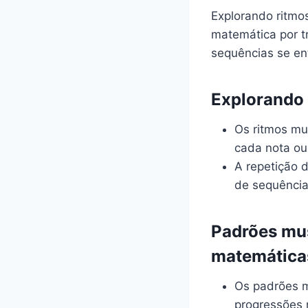
Explorando ritmo
matemática por t
sequências se en
Explorando
Os ritmos mu
cada nota ou
A repetição 
de sequência
Padrões mus
matemática
Os padrões m
progressões 