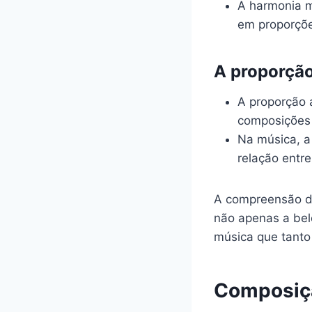
A harmonia m
em proporçõe
A proporção
A proporção
composições 
Na música, a
relação entr
A compreensão da
não apenas a be
música que tant
Composiçã