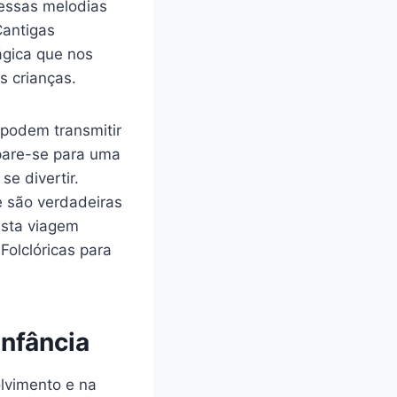
dessas melodias
Cantigas
ágica que nos
s crianças.
 podem transmitir
epare-se para uma
e divertir.
e são verdadeiras
esta viagem
Folclóricas para
Infância
lvimento e na