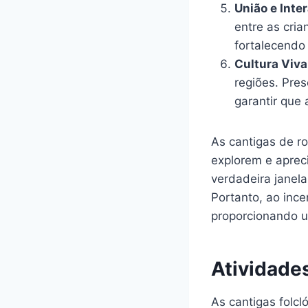
União e Inte
entre as cria
fortalecendo 
Cultura Viva
regiões. Pre
garantir que 
As cantigas de r
explorem e aprec
verdadeira janela
Portanto, ao ince
proporcionando u
Atividade
As cantigas folc