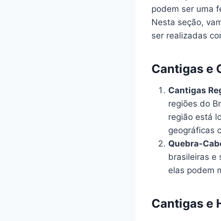
podem ser uma fe
Nesta seção, vam
ser realizadas co
Cantigas e 
Cantigas Reg
regiões do B
região está l
geográficas 
Quebra-Cabe
brasileiras e
elas podem m
Cantigas e H