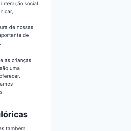
interação social
nicar,
tura de nossas
mportante de
.
e as crianças
s são uma
oferecer.
stamos
s.
lóricas
elas também