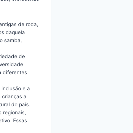
antigas de roda,
os daquela
ao samba,
riedade de
iversidade
 diferentes
inclusão e a
s crianças a
ral do país.
 regionais,
etivo. Essas