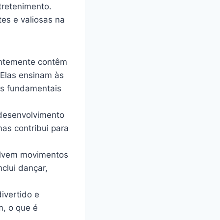
tretenimento.
tes e valiosas na
uentemente contêm
 Elas ensinam às
ios fundamentais
 desenvolvimento
mas contribui para
olvem movimentos
clui dançar,
ivertido e
m, o que é