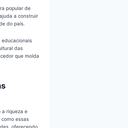
ra popular de
ajuda a construir
de do país.
s educacionais
ltural das
ecedor que molda
as
o a riqueza e
ar como essas
ades, oferecendo