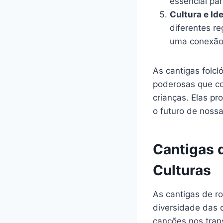
essencial pa
Cultura e Id
diferentes re
uma conexão 
As cantigas folcl
poderosas que con
crianças. Elas p
o futuro de noss
Cantigas 
Culturas
As cantigas de ro
diversidade das 
canções nos trans