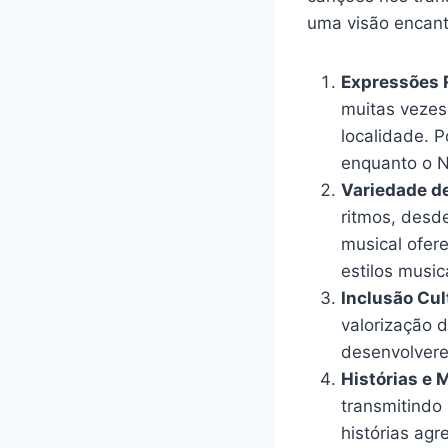
uma visão encant
Expressões 
muitas vezes
localidade. 
enquanto o N
Variedade d
ritmos, desd
musical ofer
estilos musica
Inclusão Cul
valorização d
desenvolvere
Histórias e M
transmitindo 
histórias ag