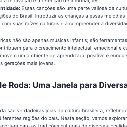
ra a motivação e a retenção de informações.
entidade:
Essas canções são uma parte valiosa da cultu
giões do Brasil. Introduzir as crianças a essas melodias 
com suas raízes culturais e a compreender a diversida
óricas não são apenas músicas infantis; são ferramenta
tribuem para o crescimento intelectual, emocional e cu
romovem um ambiente de aprendizado positivo e enriqu
as gerações mais jovens.
de Roda: Uma Janela para Divers
da são verdadeiras joias da cultura brasileira, refletind
diferentes regiões do país. Nesta seção, vamos explor
portam para as tradições culturais de diversas localid