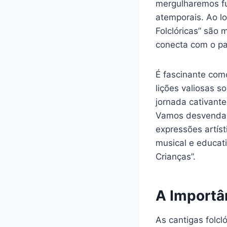
mergulharemos fu
atemporais. Ao l
Folclóricas” são 
conecta com o pa
É fascinante com
lições valiosas s
jornada cativante
Vamos desvendar 
expressões artís
musical e educat
Crianças”.
A Importân
As cantigas folc